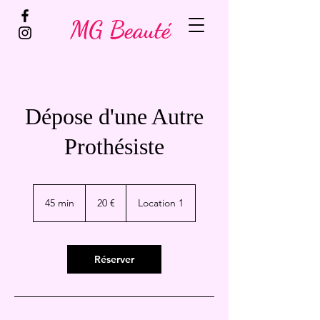
MG Beauté
Dépose d'une Autre
Prothésiste
20
euros
45 min
4
20 €
Location 1
5
m
i
n
Réserver