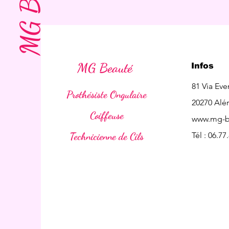
MG Beauté
MG Beauté
Infos
81 Via Eve
Prothésiste Ongulaire
20270 Alér
Coiffeuse
www.mg-b
Technicienne de Cils
Tél : 06.77