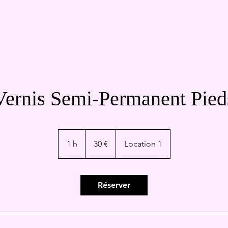
Vernis Semi-Permanent Pied
30
euros
1 h
1
30 €
Location 1
Réserver